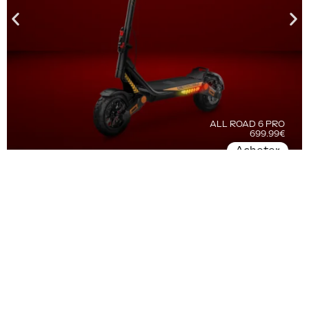
ALL ROAD 6 PRO
699.99€
Acheter
NOS MODÈLES DE
TROTTINETTES ÉLECTRIQUES