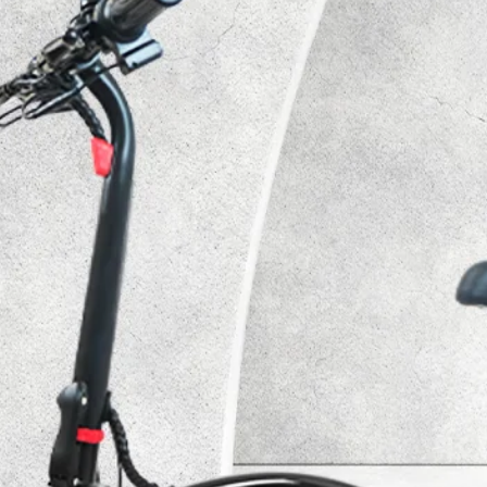
UrbanGlide
e circulación