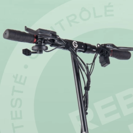
UrbanGlide
e circulación