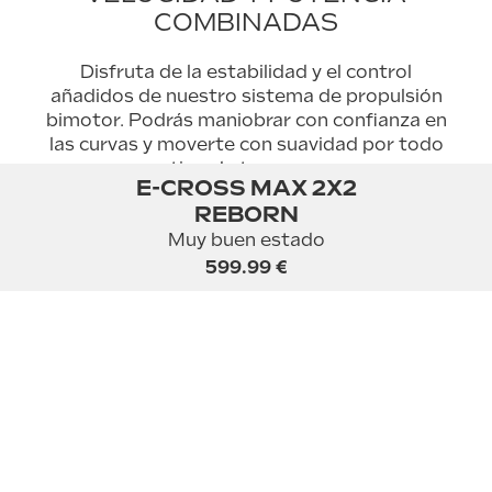
COMBINADAS
Disfruta de la estabilidad y el control
añadidos de nuestro sistema de propulsión
bimotor. Podrás maniobrar con confianza en
las curvas y moverte con suavidad por todo
tipo de terrenos.
E-CROSS MAX 2X2
REBORN
Muy buen estado
Características
599.99 €
Manual del
producto
Velocidad máxima
25km/h