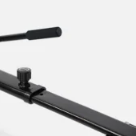
UrbanGlide
e circulación