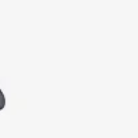
UrbanGlide
e circulación