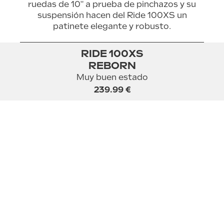
ruedas de 10" a prueba de pinchazos y su
suspensión hacen del Ride 100XS un
patinete elegante y robusto.
RIDE 100XS
REBORN
Características
Muy buen estado
239.99 €
Manual del
producto
Velocidad máxima
25km/h
Autonomía
Hasta 30km
Batería
7,5Ah
Tiempo de carga
≈ 5h