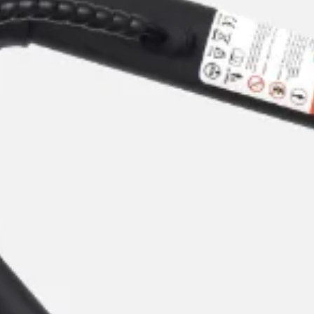
UrbanGlide
e circulación