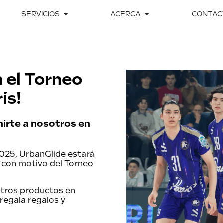
SERVICIOS
ACERCA
CONTAC
 el Torneo
ís!
unirte a nosotros en
 2025, UrbanGlide estará
s con motivo del Torneo
stros productos en
regala regalos y