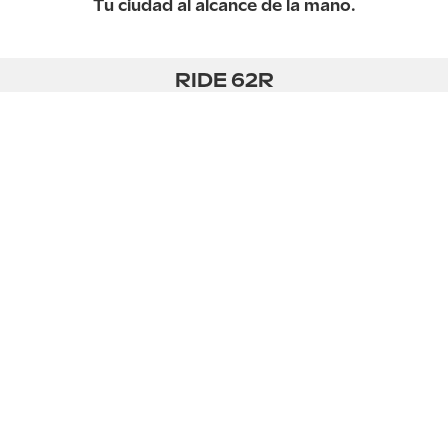
Tu ciudad al alcance de la mano.
RIDE 62R
VIAJA
CÓMODAM
ENTE
Equipado con suspensión
delantera, el RIDE 62R
garantiza una conducción suave,
con un frenado seguro y
sensible gracias a su freno de
tambor de última generación.