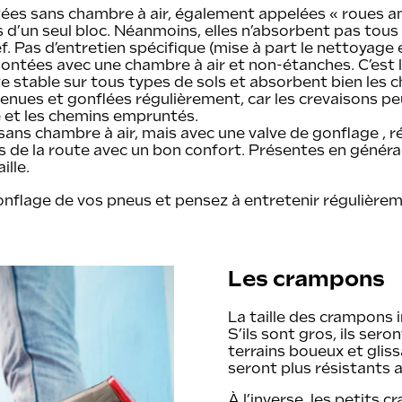
ées sans chambre à air, également appelées « roues ant
tes d’un seul bloc. Néanmoins, elles n’absorbent pas tou
ief. Pas d’entretien spécifique (mise à part le nettoyage 
ontées avec une chambre à air et non-étanches. C’est l
 stable sur tous types de sols et absorbent bien les ch
enues et gonflées régulièrement, car les crevaisons p
 et les chemins empruntés.
 sans chambre à air, mais avec une valve de gonflage , r
 de la route avec un bon confort. Présentes en général
lle.
onflage de vos pneus et pensez à
entretenir régulièrem
Les crampons
La taille des crampons i
S’ils sont gros, ils se
terrains boueux et gliss
seront plus résistants 
À l’inverse, les petits