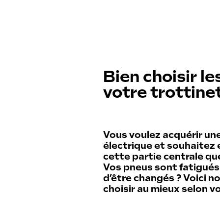
Dev
Tro
City
Trottinettes
Trail
Cyclomobile léger
Power
Accessoires
Bien choisir l
For kids
Nos offres
Reborn · Reconditionné
votre trottine
Archives
Vous voulez acquérir un
électrique et souhaitez 
cette partie centrale qu
Vos pneus sont fatigués
d’être changés ? Voici n
choisir au mieux selon v