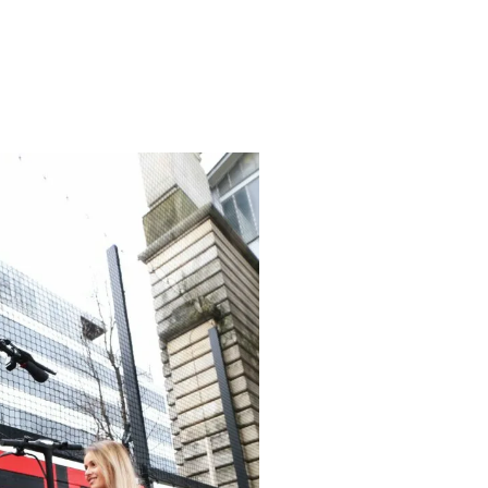
sse
ie
lexible
ALL ROAD 6 2x2