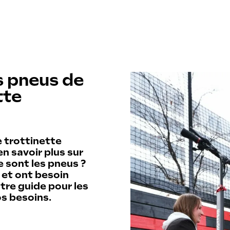
enir réparateur agréé
Notre prome
uver un réparateur agréé
Garant
Entretien
Sécurité
es pneus de
Financement f
tte
FAQ
Contact
e trottinette
en savoir plus sur
e sont les pneus ?
 et ont besoin
85 EVO
otre guide pour les
os besoins.