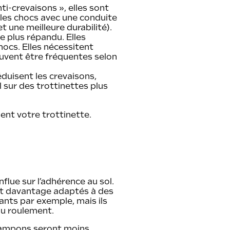
i-crevaisons », elles sont
s les chocs avec une conduite
et une meilleure durabilité).
e plus répandu. Elles
ocs. Elles nécessitent
euvent être fréquentes selon
éduisent les crevaisons,
 sur des trottinettes plus
ent votre trottinette
.
nflue sur l’adhérence au sol.
ront davantage adaptés à des
ants par exemple, mais ils
au roulement.
 crampons seront moins