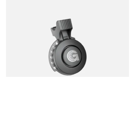
Klaxon
29.99
€
Acheter