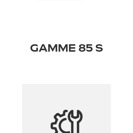
GAMME 85 S
›