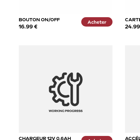
BOUTON ON/OFF
CART
Acheter
16.99 €
24.99
CHARGEUR 12V 0.6AH
ACCÉ