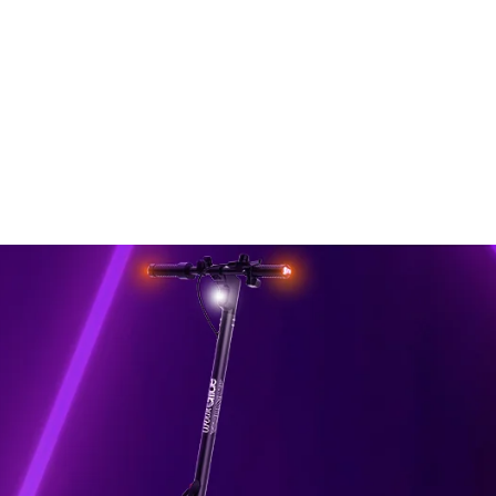
sse
ie
lexible
ALL ROAD 6 2x2