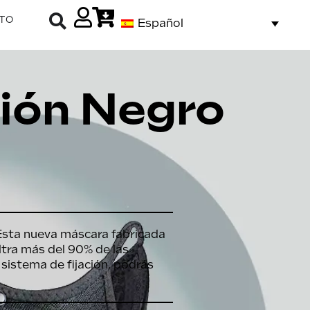
TO
Español
ión Negro
Esta nueva máscara fabricada
iltra más del 90% de las
 sistema de fijación, podrás