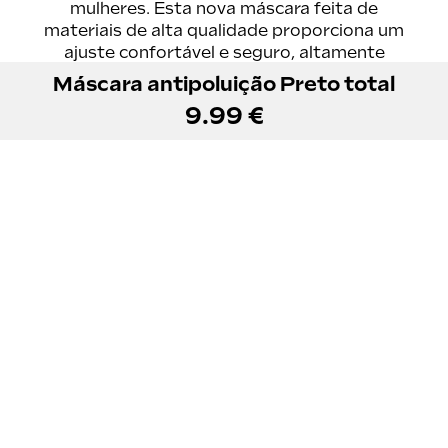
mulheres. Esta nova máscara feita de
materiais de alta qualidade proporciona um
ajuste confortável e seguro, altamente
respirável e fácil de usar. Filtra mais de 90%
Máscara antipoluição Preto total
das partículas transmitidas pelo ar, como
9.99 €
poeira, fumos e odores químicos. Graças ao
seu sistema de fixação dupla, ajuste a sua
máscara como lhe convém para um conforto
ainda maior.
Precisa de uma peça sobresselente?
Contacte o nosso apoio técnico em
Portugal