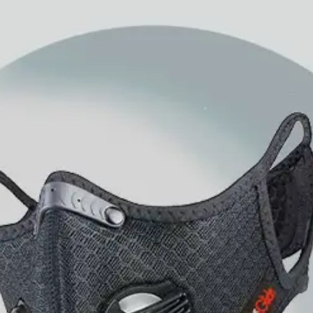
banGlide
estrada
L