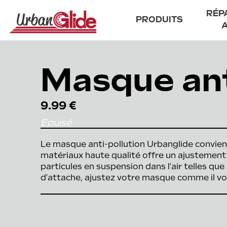
RÉP
PRODUITS
Dev
Masque ant
Tro
City
Trottinettes
Trail
Cyclomobile léger
9.99 €
Power
Accessoires
For kids
Épuisé
Nos offres
Reborn · Reconditionné
Archives
Le masque anti-pollution Urbanglide convi
matériaux haute qualité offre un ajustement con
particules en suspension dans l'air telles qu
d'attache, ajustez votre masque comme il vo