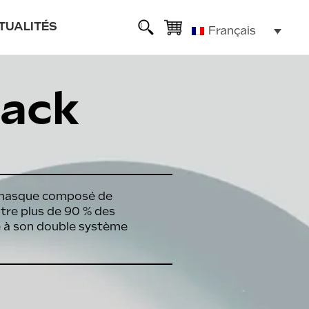
TUALITÉS
Français
sse
lack
ie
lexible
u masque composé de
iltre plus de 90 % des
ce à son double système
ALL ROAD 6 2x2