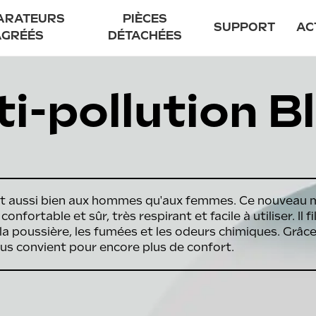
ARATEURS
PIÈCES
SUPPORT
AC
AGRÉÉS
DÉTACHÉES
enir réparateur agréé
Notre prome
i-pollution B
uver un réparateur agréé
Garant
Entretien
Sécurité
Financement f
ent aussi bien aux hommes qu'aux femmes. Ce nouvea
FAQ
fortable et sûr, très respirant et facile à utiliser. Il f
e la poussière, les fumées et les odeurs chimiques. Grâ
Contact
us convient pour encore plus de confort.
85 EVO