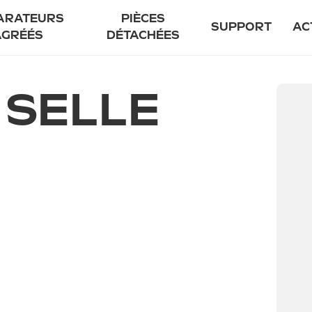
ARATEURS
PIÈCES
SUPPORT
AC
AGRÉÉS
DÉTACHÉES
enir réparateur agréé
Notre prome
 SELLE
uver un réparateur agréé
Garant
Entretien
Sécurité
Financement f
FAQ
Contact
85 EVO