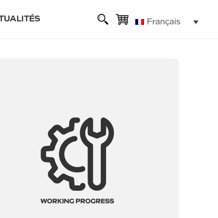
TUALITÉS
Français
sse
ie
lexible
ALL ROAD 6 2x2