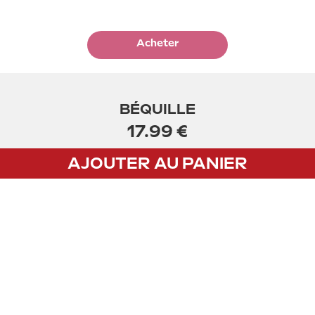
Acheter
BÉQUILLE
17.99 €
AJOUTER AU PANIER
CGV
Privacy policy
Mentions légales
PAIEMENT
Payez vos achats par carte bancaire avec