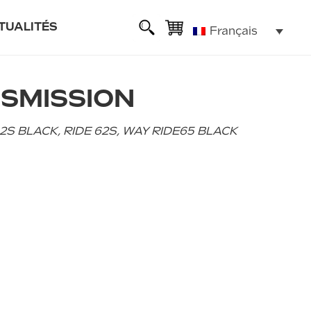
TUALITÉS
Français
sse
NSMISSION
ie
62S BLACK, RIDE 62S, WAY RIDE65 BLACK
lexible
ALL ROAD 6 2x2