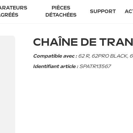
ARATEURS
PIÈCES
SUPPORT
AC
AGRÉÉS
DÉTACHÉES
enir réparateur agréé
Notre prome
CHAÎNE DE TRA
uver un réparateur agréé
Garant
Entretien
Compatible avec :
62 R, 62PRO BLACK, 
Sécurité
Identifiant article :
SPATR13567
Financement f
FAQ
Contact
85 EVO