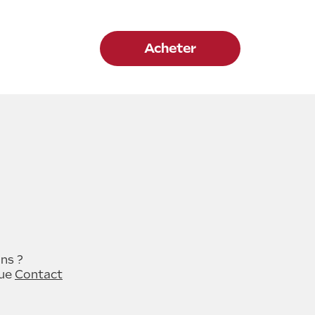
Acheter
ns ?
que
Contact