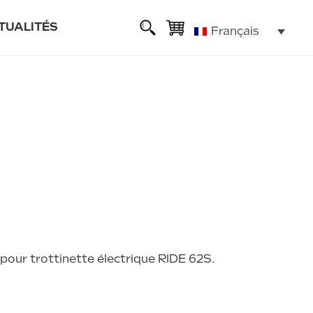
TUALITÉS
Français
sse
ie
lexible
pour trottinette électrique RIDE 62S.
ALL ROAD 6 2x2