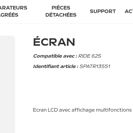
ARATEURS
PIÈCES
SUPPORT
AC
AGRÉÉS
DÉTACHÉES
enir réparateur agréé
Notre prome
ÉCRAN
uver un réparateur agréé
Garant
Entretien
Compatible avec :
RIDE 62S
Sécurité
Identifiant article :
SPATR13551
Financement f
FAQ
Contact
Ecran LCD avec affichage multifonctions 
85 EVO