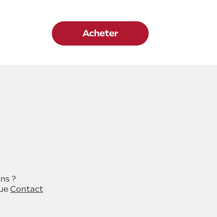
Acheter
ns ?
que
Contact