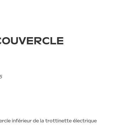
sse
ie
 COUVERCLE
lexible
5
ALL ROAD 6 2x2
rcle inférieur de la trottinette électrique