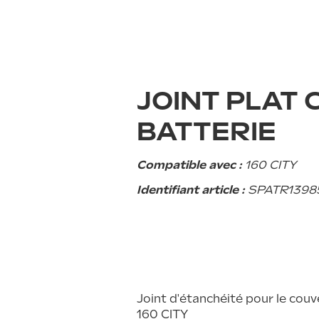
enir réparateur agréé
Notre prome
uver un réparateur agréé
Garant
Entretien
JOINT PLAT
Sécurité
BATTERIE
Financement f
FAQ
Compatible avec :
160 CITY
Contact
Identifiant article :
SPATR1398
85 EVO
Joint d'étanchéité pour le couve
160 CITY