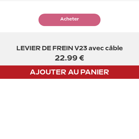
Acheter
LEVIER DE FREIN V23 avec câble
22.99 €
AJOUTER AU PANIER
CGV
Privacy policy
Mentions légales
PAIEMENT
Payez vos achats par carte bancaire avec