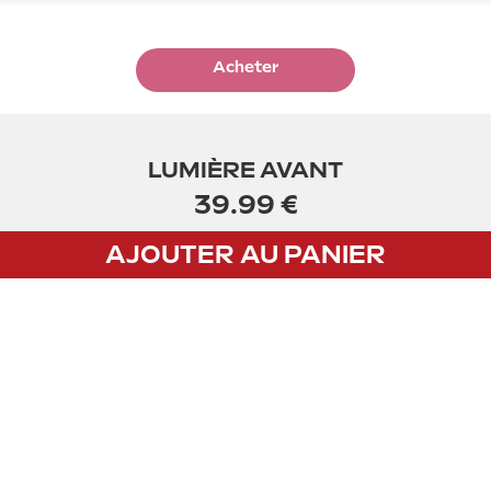
Acheter
LUMIÈRE AVANT
39.99 €
AJOUTER AU PANIER
CGV
Privacy policy
Mentions légales
PAIEMENT
Payez vos achats par carte bancaire avec