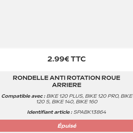
2.99€ TTC
Vous souhaitez être averti lorsque
RONDELLE ANTI ROTATION ROUE
ce produit sera de nouveau en
ARRIERE
stock ?
Compatible avec :
BIKE 120 PLUS, BIKE 120 PRO, BIKE
120 S, BIKE 140, BIKE 160
Identifiant article :
SPABK13864
M’avertir
Épuisé