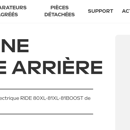
ARATEURS
PIÈCES
SUPPORT
AC
AGRÉÉS
DÉTACHÉES
enir réparateur agréé
Notre prome
INE
uver un réparateur agréé
Garant
Entretien
 ARRIÈRE
Sécurité
Financement f
FAQ
Contact
électrique RIDE 80XL-81XL-81BOOST de
85 EVO