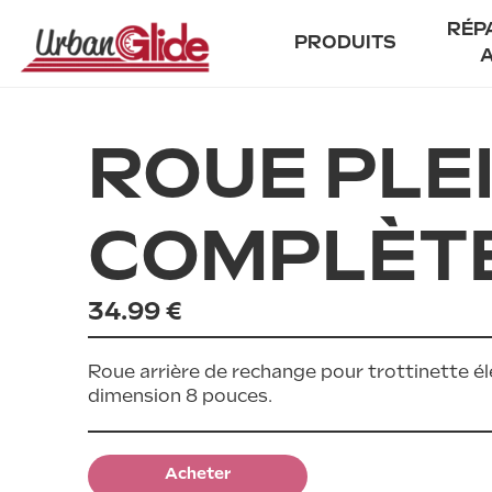
RÉP
PRODUITS
Dev
ROUE PLE
Tro
City
Trottinettes
Trail
Cyclomobile léger
COMPLÈTE
Power
Accessoires
For kids
Nos offres
Reborn · Reconditionné
Archives
34.99 €
Roue arrière de rechange pour trottinette 
dimension 8 pouces.
Acheter