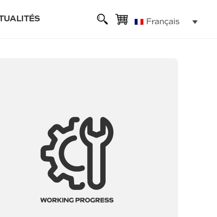
TUALITÉS
Français
sse
ie
lexible
ALL ROAD 6 2x2