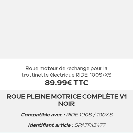
Roue moteur de rechange pour la
trottinette électrique RIDE-100S/XS
89.99€ TTC
ROUE PLEINE MOTRICE COMPLÈTE V1
Vous souhaitez être averti lorsque
NOIR
ce produit sera de nouveau en
stock ?
Compatible avec :
RIDE 100S / 100XS
Identifiant article :
SPATR13477