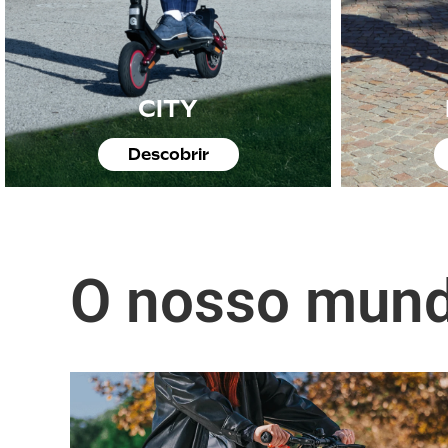
E-CROSS
Descobrir
O nosso mun