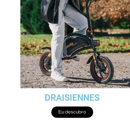
DRAISIENNES
Eu descubro