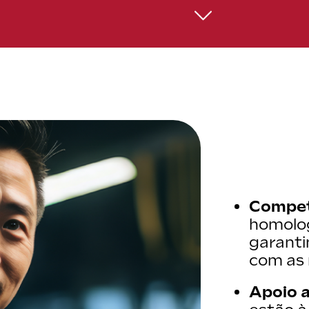
parateur agréé possède l'expertise spécifique à la marq
upplémentaires lors des réparations.
r pour un service agréé permet de maintenir votre gara
garantie due à des interventions non homologuées.
est aussi un gage de sécurité et de fiabilité.
Compet
homolog
garant
com as
Apoio a