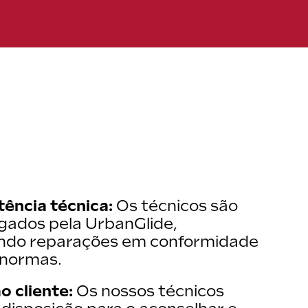
ue, ce qui minimise les risques
ntie, évitant ainsi toute
ência técnica:
Os técnicos são
ados pela UrbanGlide,
indo reparações em conformidade
 normas.
o cliente:
Os nossos técnicos