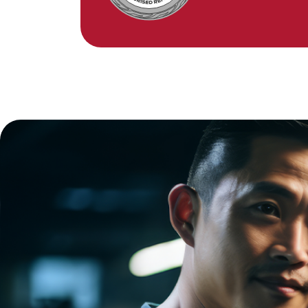
Ensuite, un ré
de dommages s
En outre, opte
exclusion de 
Finalement, c'