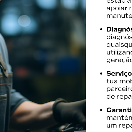
estão à
apoiar 
manute
Diagnó
diagnós
quaisqu
utiliza
geração
Serviço
tua mob
parcei
de repa
Garanti
mantém-
um repa