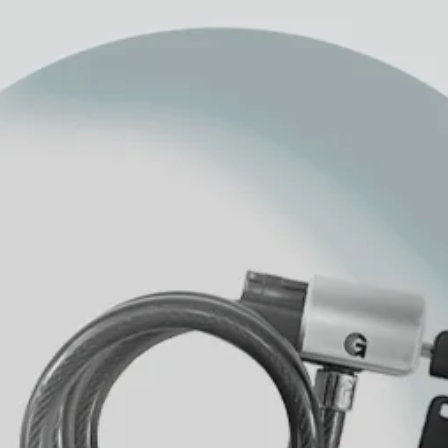
banGlide
estrada
L