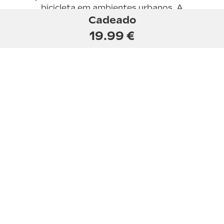
bicicleta em ambientes urbanos. A
Cadeado
flexibilidade do cadeado UrbanGlide facilita
a sua fixação em diferentes suportes,
19.99 €
garantindo ao mesmo tempo uma
segurança óptima.
Precisa de uma peça sobresselente?
Contacte o nosso apoio técnico em
Portugal
CGV