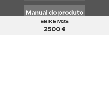
Manual do produto
EBIKE M2S
2500 €
Motor
250W
Posição do motor
Traseira
Bateria
36V 9,6Ah Amovível
Potência da Bateria
Wh (Ah x V) 345.6 Wh
Localização da bateria
Dentro do quadro
Binário do motor
Nm50
Autonomia
Até 60Km
Tempo de
6h
carregamento
Ecrã
LCD