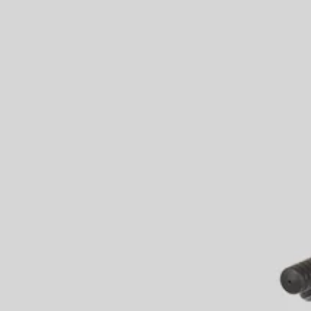
banGlide
estrada
L