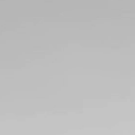
banGlide
estrada
L