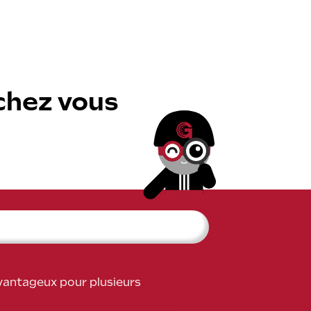
sse
ie
chez vous
lexible
ALL ROAD 6 2x2
avantageux pour plusieurs