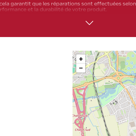
cela garantit que les réparations sont effectuées selon
rformance et la durabilité de votre produit.
parateur agréé possède l'expertise spécifique à la marq
upplémentaires lors des réparations.
r pour un service agréé permet de maintenir votre gara
garantie due à des interventions non homologuées.
est aussi un gage de sécurité et de fiabilité.
+
−