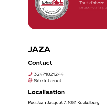
Tout d'abord, 
préserve la pe
Ensuite, un ré
de dommages s
En outre, opte
exclusion de 
Finalement, c'
JAZA
Contact
32471821244
Site Internet
Localisation
Rue Jean Jacquet 7, 1081 Koekelberg