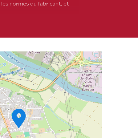
 les normes du fabricant, et
ue, ce qui minimise les risques
ntie, évitant ainsi toute