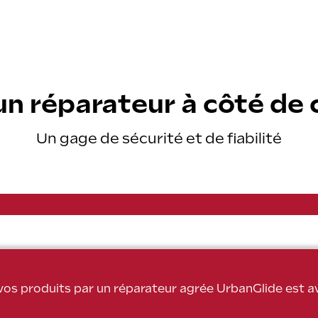
enir réparateur agréé
Notre prome
uver un réparateur agréé
Garant
Entretien
un réparateur à côté de 
Sécurité
Financement f
Un gage de sécurité et de fiabilité
FAQ
Contact
85 EVO
 vos produits par un réparateur agrée UrbanGlide est 