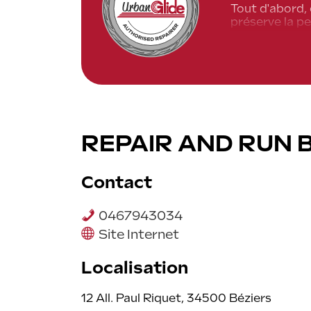
Tout d'abord, 
préserve la pe
Ensuite, un ré
de dommages s
En outre, opte
exclusion de 
Finalement, c'
REPAIR AND RUN 
Contact
0467943034
Site Internet
Localisation
12 All. Paul Riquet, 34500 Béziers