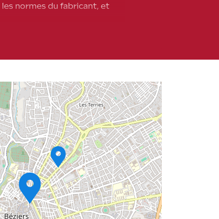
 les normes du fabricant, et
ue, ce qui minimise les risques
ntie, évitant ainsi toute