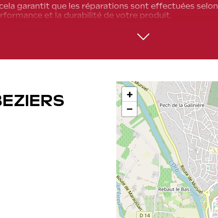
cela garantit que les réparations sont effectuées selon
rformance et la durabilité de votre produit.
parateur agréé possède l'expertise spécifique à la marq
upplémentaires lors des réparations.
r pour un service agréé permet de maintenir votre gara
garantie due à des interventions non homologuées.
est aussi un gage de sécurité et de fiabilité.
+
BEZIERS
−