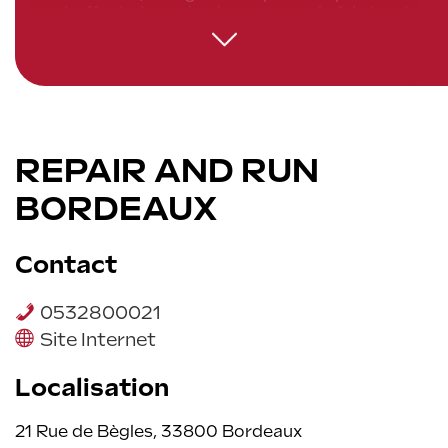
sont effectuées selon les normes du fabricant,
et préserve la performance et la durabilité de
votre produit.
Ensuite, un réparateur agréé possède
l'expertise spécifique à la marque, ce qui
minimise les risques de dommages
supplémentaires lors des réparations.
REPAIR AND RUN
En outre, opter pour un service agréé permet
BORDEAUX
de maintenir votre garantie, évitant ainsi toute
exclusion de garantie due à des interventions
non homologuées.
Contact
Finalement, c'est aussi un gage de sécurité et
de fiabilité.
0532800021
Site Internet
Localisation
21 Rue de Bègles, 33800 Bordeaux