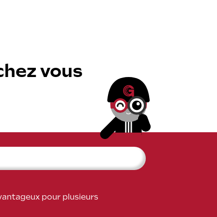
sse
ie
chez vous
lexible
ALL ROAD 6 2x2
avantageux pour plusieurs