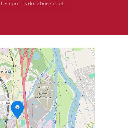
 les normes du fabricant, et
ue, ce qui minimise les risques
ntie, évitant ainsi toute