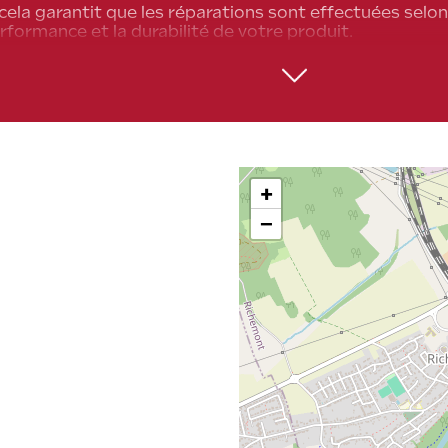
cela garantit que les réparations sont effectuées selon
rformance et la durabilité de votre produit.
parateur agréé possède l'expertise spécifique à la marq
upplémentaires lors des réparations.
r pour un service agréé permet de maintenir votre gara
garantie due à des interventions non homologuées.
est aussi un gage de sécurité et de fiabilité.
+
−