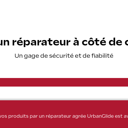
enir réparateur agréé
Notre prome
uver un réparateur agréé
Garant
Entretien
un réparateur à côté de 
Sécurité
Financement f
Un gage de sécurité et de fiabilité
FAQ
Contact
85 EVO
 vos produits par un réparateur agrée UrbanGlide est 