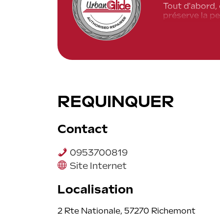
Tout d'abord, 
préserve la pe
Ensuite, un ré
de dommages s
En outre, opte
exclusion de 
Finalement, c'
REQUINQUER
Contact
0953700819
Site Internet
Localisation
2 Rte Nationale, 57270 Richemont