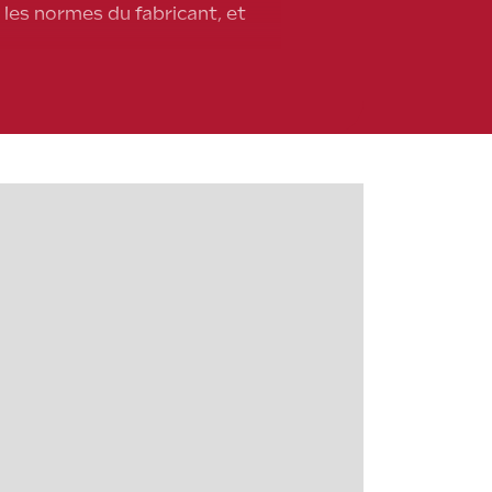
 les normes du fabricant, et
ue, ce qui minimise les risques
ntie, évitant ainsi toute