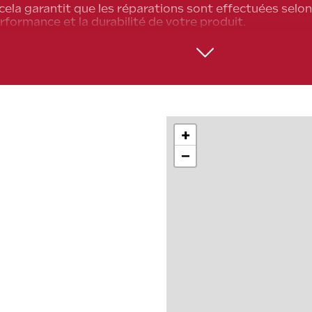
cela garantit que les réparations sont effectuées selon
rformance et la durabilité de votre produit.
parateur agréé possède l'expertise spécifique à la marq
upplémentaires lors des réparations.
r pour un service agréé permet de maintenir votre gara
garantie due à des interventions non homologuées.
est aussi un gage de sécurité et de fiabilité.
+
−