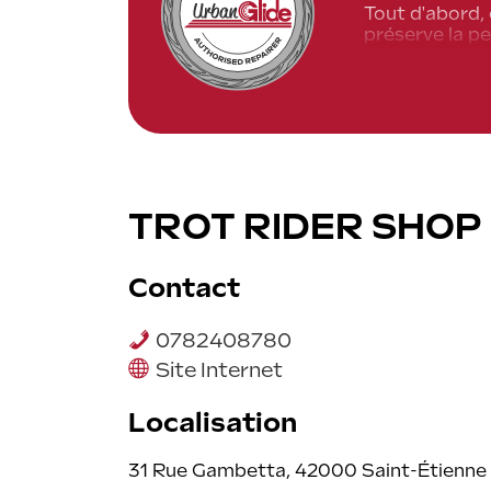
Tout d'abord, 
préserve la pe
Ensuite, un ré
de dommages s
En outre, opte
exclusion de 
Finalement, c'
TROT RIDER SHOP
Contact
0782408780
Site Internet
Localisation
31 Rue Gambetta, 42000 Saint-Étienne