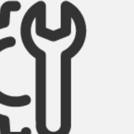
banGlide
estrada
L