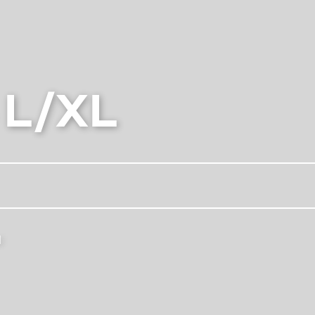
Garantia das t
Reparadores 
As scooters e
 L/XL
Blog
FINANCIAME
FAQ
85 EVO
l