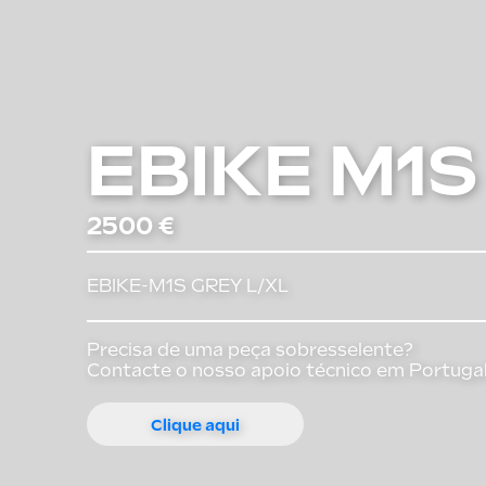
City
Bicicleta sem pedais
Ride
Bicicletas sem pedais
E-cross
EBIKE M1S
Acessórios
All road
Arquivos
2500 €
EBIKE-M1S GREY L/XL
Precisa de uma peça sobresselente?
Contacte o nosso apoio técnico em Portuga
Clique aqui