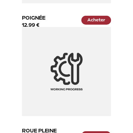
POIGNÉE
Acheter
12.99 €
ROUE PLEINE