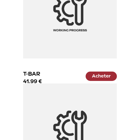
T-BAR
Acheter
41.99 €