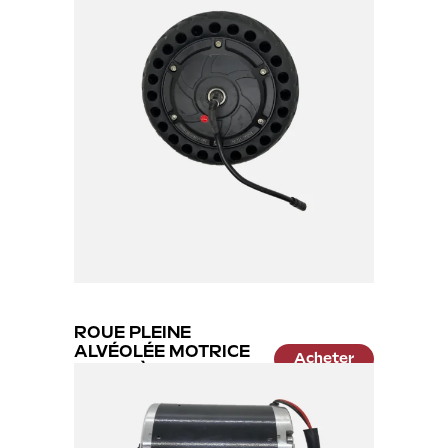
ROUE PLEINE
ALVÉOLÉE MOTRICE
Acheter
COMPLÈTE AVANT
69.99 €