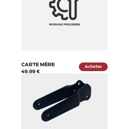
CARTE MÈRE
Acheter
49.99 €