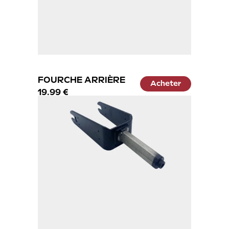
FOURCHE ARRIÈRE
Acheter
19.99 €