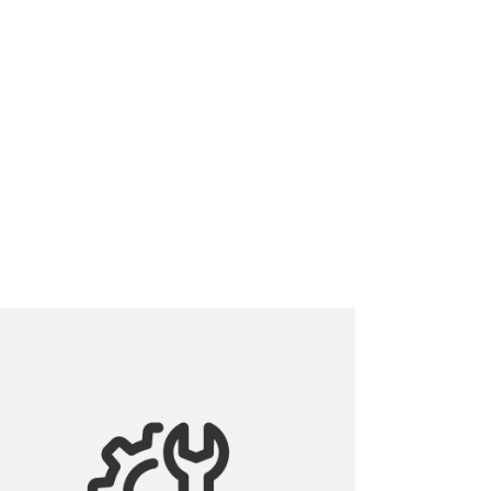
sse
ie
lexible
ALL ROAD 6 2x2