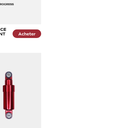
ICE
NT
Acheter