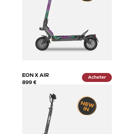
EON X AIR
Acheter
899 €